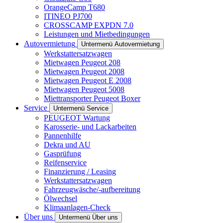
OrangeCamp T680
ITINEO PJ700
CROSSCAMP EXPDN 7.0
Leistungen und Mietbedingungen
Autovermietung
Untermenü Autovermietung
Werkstattersatzwagen
Mietwagen Peugeot 208
Mietwagen Peugeot 2008
Mietwagen Peugeot E 2008
Mietwagen Peugeot 5008
Miettransporter Peugeot Boxer
Service
Untermenü Service
PEUGEOT Wartung
Karosserie- und Lackarbeiten
Pannenhilfe
Dekra und AU
Gasprüfung
Reifenservice
Finanzierung / Leasing
Werkstattersatzwagen
Fahrzeugwäsche/-aufbereitung
Ölwechsel
Klimaanlagen-Check
Über uns
Untermenü Über uns