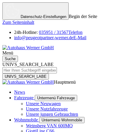
Begin der Seite
Datenschutz-Einstellungen
Zum Seiteninhalt
24h-Hotline:
035951 / 31567
Telefon
info@peugeotpartner-werner.de
E-Mail
Menü
Suche
UNIVS_SEARCH_LABE
UNIVS_SEARCH_LABE
Hauptmenü
News
Fahrzeuge
Untermenü Fahrzeuge
Unsere Neuwagen
Unsere Nutzfahrzeuge
Unsere jungen Gebrauchten
Wohnmobile
Untermenü Wohnmobile
Weinsberg VAN 600MQ
GiottiLine C66