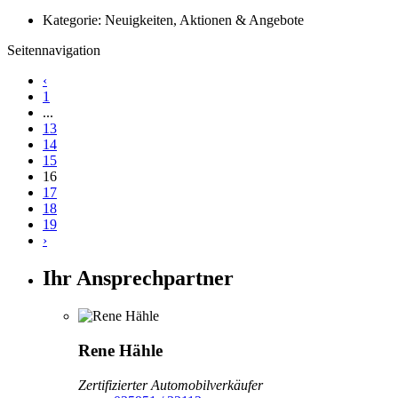
Kategorie: Neuigkeiten, Aktionen & Angebote
Seitennavigation
‹
1
...
13
14
15
16
17
18
19
›
Ihr Ansprechpartner
Rene Hähle
Zertifizierter Automobilverkäufer