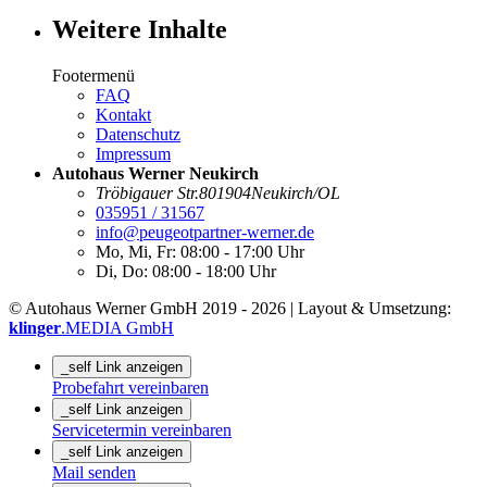
Weitere Inhalte
Footermenü
FAQ
Kontakt
Datenschutz
Impressum
Autohaus Werner Neukirch
Tröbigauer Str.
8
01904
Neukirch/OL
035951 / 31567
info@peugeotpartner-werner.de
Mo, Mi, Fr:
08:00 - 17:00 Uhr
Di, Do:
08:00 - 18:00 Uhr
© Autohaus Werner GmbH 2019 - 2026 | Layout & Umsetzung:
klinger
.MEDIA GmbH
_self Link anzeigen
Probefahrt vereinbaren
_self Link anzeigen
Servicetermin vereinbaren
_self Link anzeigen
Mail senden