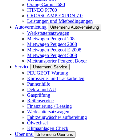
OrangeCamp T680
ITINEO PJ700
CROSSCAMP EXPDN 7.0
Leistungen und Mietbedingungen
Autovermietung
Untermenü Autovermietung
Werkstattersatzwagen
Mietwagen Peugeot 208
Mietwagen Peugeot 2008
Mietwagen Peugeot E 2008
Mietwagen Peugeot 5008
Miettransporter Peugeot Boxer
Service
Untermenü Service
PEUGEOT Wartung
Karosserie- und Lackarbeiten
Pannenhilfe
Dekra und AU
Gasprüfung
Reifenservice
Finanzierung / Leasing
Werkstattersatzwagen
Fahrzeugwäsche/-aufbereitung
Ölwechsel
Klimaanlagen-Check
Über uns
Untermenü Über uns