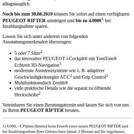
alltagstauglich.
Noch bis zum 30.08.2019
können Sie sofort auf einen verfügbaren
1
PEUGEOT RIFTER
umsteigen und
bis zu 4.000€
bei
Inzahlungnahme sparen.
Lassen Sie sich unter anderem von folgenden
Ausstattungsmerkmalen überzeugen:
2
5 oder 7 Sitze
das innovative PEUGEOT i-Cockpit® mit TomTom®
3
Echtzeit 3D-Navigation
modernste Assistenzsysteme wie z. B. adaptiver
2
2
Geschwindigkeitsregler ACC
und Grip Control
Multifunktionsdach Zenith®
viele praktische Details wie die separat zu öffnende
2
Heckscheibe
Vereinbaren Sie einen Beratungstermin und lassen Sie sich von uns
zu Ihrem
PEUGEOT RIFTER
beraten.
1) 4.000,– € Prämie (brutto) beim Erwerb eines neuen PEUGEOT RIFTER und
bei Inzahlungnahme Ihres Gebrauchten (mind. 3 Monate auf Sie zugelassen,