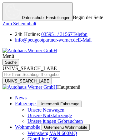
Begin der Seite
Datenschutz-Einstellungen
Zum Seiteninhalt
24h-Hotline:
035951 / 31567
Telefon
info@peugeotpartner-werner.de
E-Mail
Menü
Suche
UNIVS_SEARCH_LABE
UNIVS_SEARCH_LABE
Hauptmenü
News
Fahrzeuge
Untermenü Fahrzeuge
Unsere Neuwagen
Unsere Nutzfahrzeuge
Unsere jungen Gebrauchten
Wohnmobile
Untermenü Wohnmobile
Weinsberg VAN 600MQ
GiottiLine C66